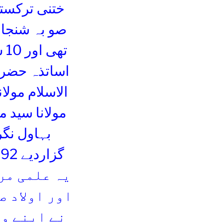
صو بہ شنجا
تھ
اساتذہ حضر
الاسلام مول
بہاول نگ
یہ علمی مر
اور اولاد ص
نے اپنے وا