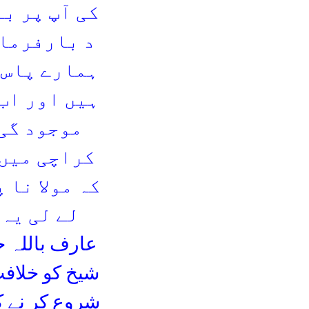
کی آپ پر بہ
د بارفرمای
ہمارے پاس 
ہیں اور اب 
موجود گی
کراچی میں 
کہ مولا نا 
عارف باللہ 
شیخ کو خلافت