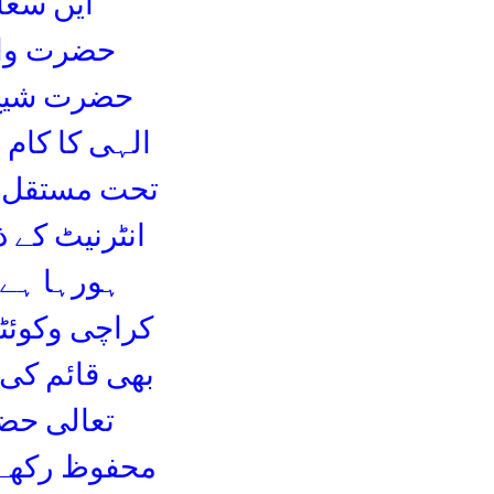
ایں سعا
حضرت والا
حضرت شیخ 
الہی کا کام 
تحت مستقل م
انٹرنیٹ کے 
ہورہا ہے م
کراچی وکوئٹہ
بھی قائم کی 
تعالی حضر
محفوظ رکھے 