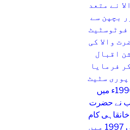
لا نے متعد
ر بچپن سے
 فوٹوسٹیٹ
رت والا کی
ن اقبال
کر فرمایا
 پوری سٹیٹ
لے لی یہ نسبت اتحادی کی طرف اشارہ ہے ۔1996ء میں
حب نے حضرت
خانقاہی کام
شروع کر نے کا حکم فرمایا چنانچہ حضرت والا خود بھی 1997 میں