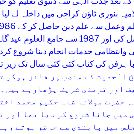
 بعد جذب الہی سے دنیوی تعلیم کو خیر
فراغت حاصل کی اور 1987 سے جامع العلوم
 وانتظامی خدمات انجام دینا شروع کردی
با ہرفن کی کتاب کئی کئی سال تک زیر
ے شیخ الحدیث کے منصب پر فائز ہوکر 
 حضرت مولانا شاہ حکیم محمد اخت
 میں جانا شروع کر دیا تھا اور ت
لس میں پابندی سے حاضر ہوتے رہے 