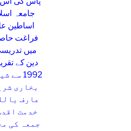
پاس کی اس کے
میں تدریسی
دین کے تقری
1992 س
عارف باللہ
خدمت اقدس
جمعہ کی مج