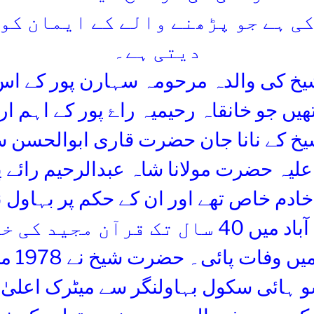
کی ہے جو پڑھنے والے کے ایمان کو 
دیتی ہے۔
خ کی والدہ مرحومہ سہارن پور کے اس
ھیں جو خانقاہ رحیمیہ راۓ پور کے اہم ا
خ کے نانا جان حضرت قاری ابوالحسن 
علیہ حضرت مولانا شاہ عبدالرحیم رائے
 خادم خاص تھے اور ان کے حکم پر بہاول 
قصبہ منچن آباد میں 40 سال تک قرآن مجی
ہوۓ 1968
 ہائی سکول بہاولنگر سے میٹرک اعلیٰ