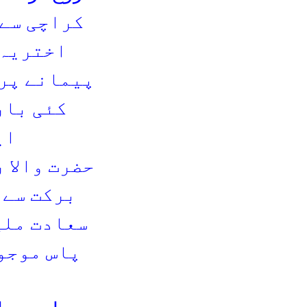
کراچی سے 
اختریہ 
پیمانے پر 
کئی بار
ای
حضرت والا 
برکت سے 
سعادت ملی
پاس موجو