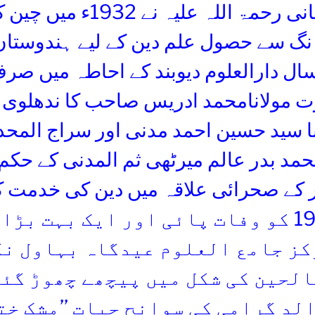
ختنی ترکستانی رحمۃ اللہ علیہ
 نگ سے حصول علم دین کے لیے ہندوستا
ی اور 10 سال دارالعلوم دیوبند کے احاطہ میں ص
ت مولانامحمد ادریس صاحب کا ندھلو
انا سید حسین احمد مدنی اور سراج المح
ر کے صحرائی علاقہ میں دین کی خدمت ک
گزاردیے 1992 کو وفات پائی اور ایک بہت ب
کز جامع العلوم عیدگاہ بہاول نگر
الحین کی شکل میں پیچھے چھوڑ گئ
لد گرامی کی سوانح حیات ’’مشک ختن