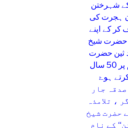
 نے 1932ء میں چین کے شہرختن
ن ہجرت کی
رف کر کے اپنے
ی حضرت شیخ
د ثین حضرت
مولانا سید محمد بدر عالم میرٹھی ثم المدنی کے حکم پر 50 سال
رتے ہوۓ
ڑا صدقہ جار
 ، تلامذہ
ے حضرت شیخ
‘‘ کے نام