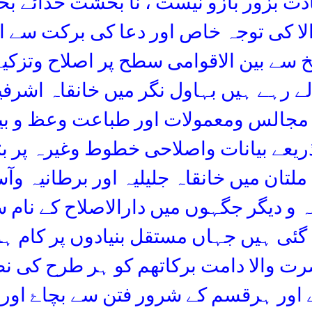
دت بزور بازو نیست ، نا بخشت خدائے ب
 کی توجہ خاص اور دعا کی برکت سے ال
سے بین الاقوامی سطح پر اصلاح وتزکی
لے رہے ہیں بہاول نگر میں خانقاہ اشرفی
جالس ومعمولات اور طباعت وعظ و بیا
ذریعے بیانات واصلاحی خطوط وغیرہ پر بڑ
لتان میں خانقاہ جلیلیہ اور برطانیہ وآسٹ
 و دیگر جگہوں میں دارالاصلاح کے نام 
گئی ہیں جہاں مستقل بنیادوں پر کام ہو
ت والا دامت برکاتھم کو ہر طرح کی ن
اور ہرقسم کے شرور فتن سے بچاۓ او