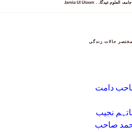
Jamia Ul Uloom جامعۃ العلوم عیدگاہ۔
ختصر حالات زندگی
صاحب دامت
اتہم نجیب
محمد صاحب