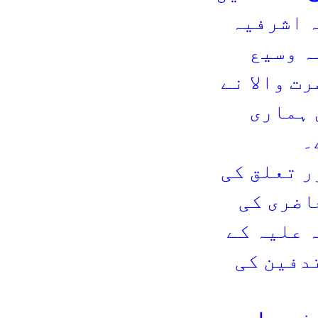
ہ اشرفیہ
ہ وسیع
ت والا نے
 ہماری
۔
ر تعلق کی
اضری کی
 علیہ کے
دفین کی