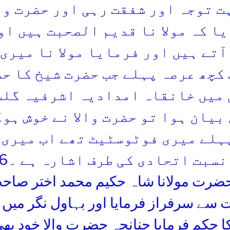
ت توجہ اور شفقت رہی اور حضرت وا
ا کہ مولا نا قدیم الصحبت ہیں او
آتے ہیں اور فرمایا مولا نا میری
کچھ عرصہ پہلے جب حضرت شیخ کا حض
 میں خانقاہ امدادیہ اشرفیہ گلش
بیان ہوا تو حضرت والا نے خوش ہو
پہلے میری فوٹوسٹیٹ تھے اب میری
حضرت مولانا شاہ حکیم محمد اختر صا
 سے سرفراز فرمایا اور بہاول نگر میں 