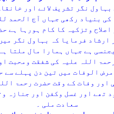
بہاول نگر تشریف لائے اور خانقا
کی بنیاد رکھی جہاں آج الحمد لل
اصلاح وتزکیہ کا کام ہورہا ہے حضر
 ارشاد فرمایا کہ بہاول نگر میں
جنسی ہے جہاں ہمارا مال ملتا ہے
رحمۃ اللہ علیہ کی شفقت ومحبت او
مرض الوفات میں تین دن پہلے سے ح
 اور وفات کے وقت حضرت رحمۃ اللہ
د تھے اور غسل وکفن اور جنازہ وت
سعادت ملی ۔