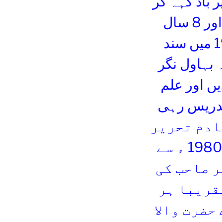
 باد کہہ کر
جامعہ اسلامیہ بنوری ٹاؤن کراچی میں داخلہ لے لیا اور 8 سال
اساطین علم وعمل سے علم دین حاصل کر کے 1986 میں سند
 عید گاہ بہاول نگر
ں اور علم
 تدریس رہی
تادم تحریر
بخاری شریف اور ترمذی شریف پڑھارہے ہیں۔1980 ء سے
ر صاحب کی
قریبا ہر
حضرت والا