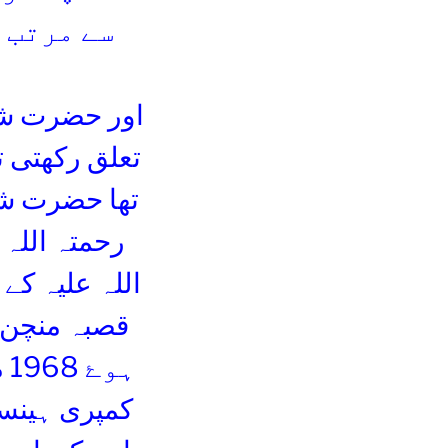
سے مرتب 
اور حضرت شی
تعلق رکھتی ت
تھا حضرت شی
رحمتہ اللہ 
اللہ علیہ کے
کمپری ہینسو