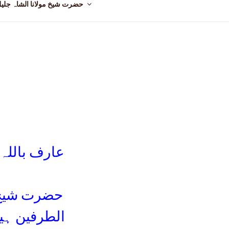
حضرت شیخ مولانا الشاہ جلی
عارف باللہ
حضرت شیخ م
الطرفین ہی