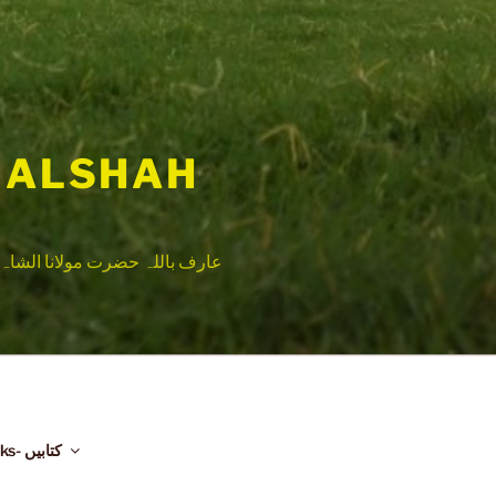
 ALSHAH
عارف باللہ حضرت مولانا الشاہ 
Books- کتابیں