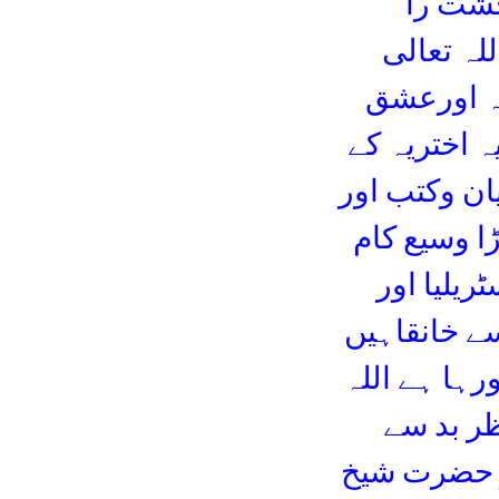
خشت را
لہ تعالی
ہ اورعشق
ہ اختریہ کے
ن وکتب اور
ا وسیع کام
ریلیا اور
سے خانقاہیں
رہا ہے اللہ
ظر بد سے
ر حضرت شیخ