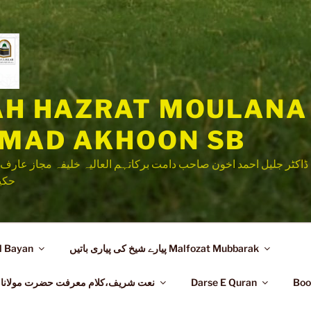
LAH HAZRAT MOULANA
HMAD AKHOON SB
ڈاکٹر جلیل احمد اخون صاحب دامت برکاتہم العالیہ خلیفہ مجاز عارف 
حکی
پیارے شیخ کی پیاری باتیں Malfozat Mubbarak
l Bayan
Darse E Quran
Ashar Marfat نعت شریف،کلام معرفت حضرت مو