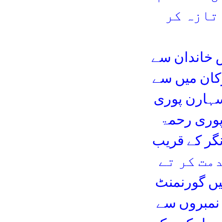
تازہ کر
 خاندان سے
رکان میں سے
سہارن پوری
 پوری رحمۃ
نگر کے قریب
د کی خدمت کر تے
 میں وفات پائی۔ حضرت شیخ نے 1978 میں گورنمنٹ
 نمبروں سے