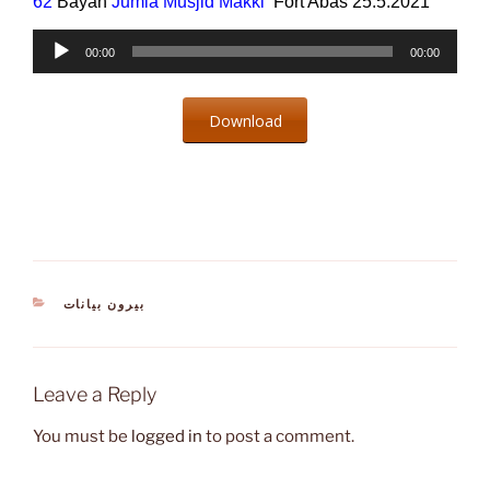
62
Bayan
Jumia Musjid Makki
Fort Abas 25.5.2021
Audio
00:00
00:00
Player
Download
CATEGORIES
بیرون بیانات
Leave a Reply
You must be
logged in
to post a comment.