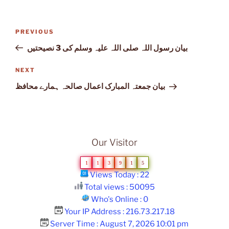
Post
Previous
PREVIOUS
navigation
Post
بیان رسول اللہ صلی اللہ علیہ وسلم کی 3 نصیحتیں
Next
NEXT
Post
بیان جمعتہ المبارک اعمال صالحہ ہمارے محافظ
Our Visitor
1
1
3
9
1
5
Views Today : 22
Total views : 50095
Who's Online : 0
Your IP Address : 216.73.217.18
Server Time : August 7, 2026 10:01 pm